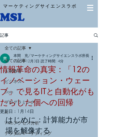
マーケティングサイエンスラボ
記事
全ての記事
本間 充/マーケティングサイエンスラボ所長
全ての記事
2025年12月3日
読了時間: 4分
情報革命の真実：「12の
人材教育
イノベーション・ウェー
ビジネス
ブ」で見るITと自動化がも
Data
たらした個への回帰
プログラミング
更新日：
1月14日
AI
はじめに：計算能力が市
Webアクセス分析
場を解像する
デジタルマーケティング