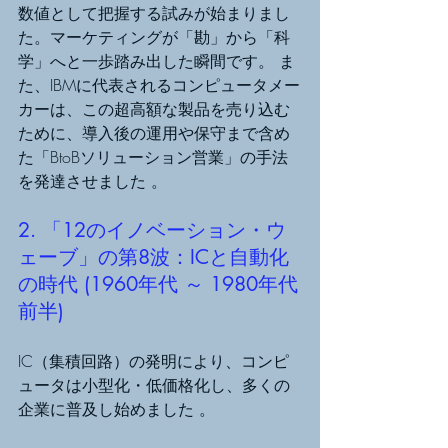
数値として把握する試みが始まりまし
た。マーケティングが「勘」から「科
学」へと一歩踏み出した瞬間です。 ま
た、IBMに代表されるコンピュータメー
カーは、この超高額な製品を売り込む
ために、導入後の運用や保守まで含め
た「BtoBソリューション営業」の手法
を発達させました 。
2. 「12のイノベーション・ウ
ェーブ」の第8波：ICと自動化
の時代 (1960年代 ～ 1980年代
前半)
IC（集積回路）の発明により、コンピ
ュータは小型化・低価格化し、多くの
企業に普及し始めました 。