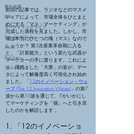
宣伝会議
前回の記事では、ラジオなどのマスメ
ディアによって、市場全体をひとまと
Book
めにする「マス・マーケティング」が
マーケティングライブ
完成した過程を見ました。しかし、市
Google AI Studio
場は本当にひとつの塊（マス）なので
しょうか？ 第3次産業革命期に入る
MUSE
と、「計算能力」という新たな武器が
BigQuery
マーケターの手に渡ります。これによ
り、漠然とした「大衆」の姿が、デー
コパイロット
タによって解像度高く可視化され始め
ました。「
12のイノベーション・ウェ
ーブ (The 12 Innovation Waves)
」の第7
波から第10波を通じて、ITがいかにし
てマーケティングを「個」へと引き戻
したのかを解説します 。
1. 「12のイノベーショ