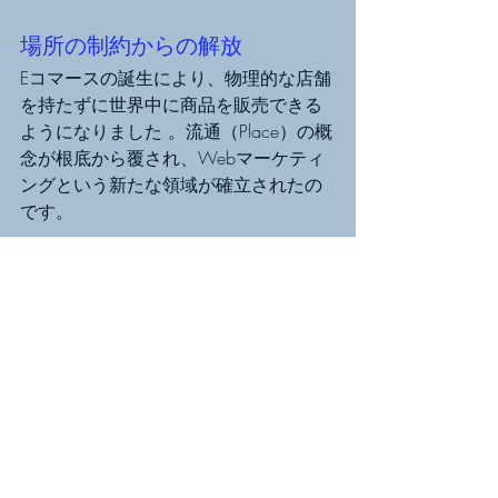
場所の制約からの解放 
Eコマースの誕生により、物理的な店舗
を持たずに世界中に商品を販売できる
ようになりました 。流通（Place）の概
念が根底から覆され、Webマーケティ
ングという新たな領域が確立されたの
です。
まとめ：解像度が上がれ
ば戦術が変わる 
「
12のイノベーション・ウェーブ
」
の
第3フェーズを通じて、マーケティング
の対象は「マス」から「セグメン
ト」、そして「データベース上の個
客」へと微細化してきました。 PCとネ