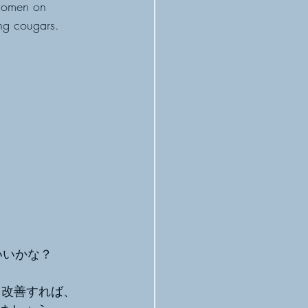
 women on 
ing cougars.
いいかな？
を改善すれば、