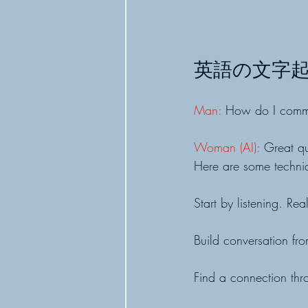
英語の文字
Man:
 How do I comm
Woman (AI): 
Great qu
Here are some techniq
Start by listening. Re
Build conversation fr
Find a connection thr