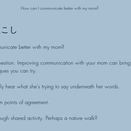
How can I communicate better with my mom?
起こし
unicate better with my mom?
estion. Improving communication with your mom can bring 
ues you can try.
ally hear what she's trying to say underneath her words.
om points of agreement.
ough shared activity. Perhaps a nature walk?