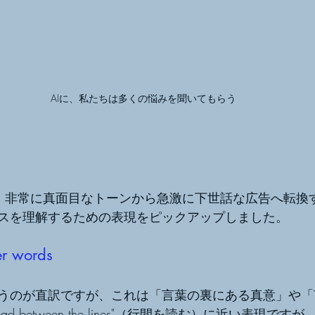
AIに、私たちは多くの悩みを聞いてもらう
、非常に真面目なトーンから急激に下世話な広告へ転換
スを理解するための表現をピックアップしました。
er words
うのが直訳ですが、これは「言葉の裏にある真意」や「
 between the lines"（行間を読む）に近い表現ですが、"Un