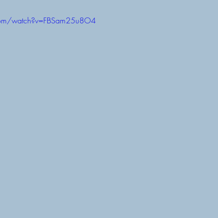
.com/watch?v=FBSam25u8O4