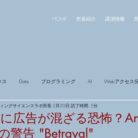
HOME
所長紹介
講演情報
所
ネス
Data
プログラミング
AI
Webアクセス
ティングサイエンスラボ所長
2月20日
読了時間: 5分
宣伝会議
Book
マーケティングライブ
Google AI S
AIに広告が混ざる恐怖？Anth
 の警告 "Betrayal"