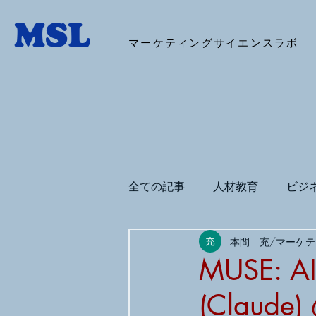
マーケティングサイエンスラボ
全ての記事
人材教育
ビジ
本間 充/マーケ
デジタルマーケティング
MUSE: 
(Claude)
BigQuery
コパイロット