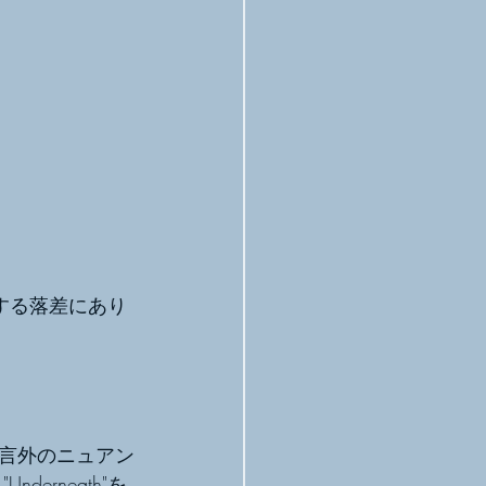
する落差にあり
言外のニュアン
derneath"を