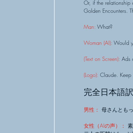
Or, if the relationshi
Golden Encounters. Th
Man: 
What?
Woman (AI):
 Would yo
(Text on Screen):
 Ads 
(Logo): 
Claude. Keep t
完全日本語
男性： 
母さんとも
女性（AIの声）：
 