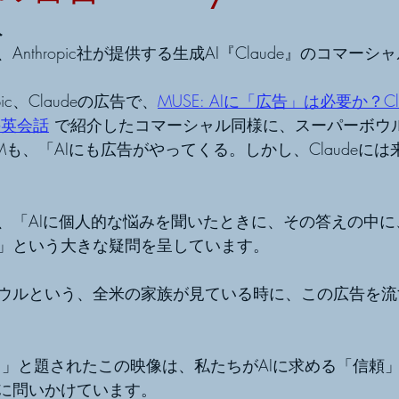
入
nthropic社が提供する生成AI『Claude』のコマー
ic、Claudeの広告で、
MUSE: AIに「広告」は必要か？C
」の英会話
 で紹介したコマーシャル同様に、スーパーボウ
も、「AIにも広告がやってくる。しかし、Claudeに
、「AIに個人的な悩みを聞いたときに、その答えの中に
」という大きな疑問を呈しています。
ウルという、全米の家族が見ている時に、この広告を流
裏切り）」と題されたこの映像は、私たちがAIに求める「信頼
に問いかけています。