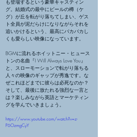
も登場するという豪華キャスティン
グ。結婚式の最中にビールの樽（ケ
グ）が丘を転がり落ちてしまい、ゲス
ト全員が泥だらけになりながらそれを
追いかけるという、最高にバカバカし
くも愛らしい映像になっています。
BGMに流れるホイットニー・ヒュース
トンの名曲『I Will Always Love You』
と、スローモーションで転がり落ちる
人々の映像のギャップが秀逸です。な
ぜこれほどまでに彼らは必死なのか？
そして、最後に放たれる強烈な一言と
は？楽しみながら英語とマーケティン
グを学んでいきましょう。
https://www.youtube.com/watch?v=z-
P6OzmgCyY