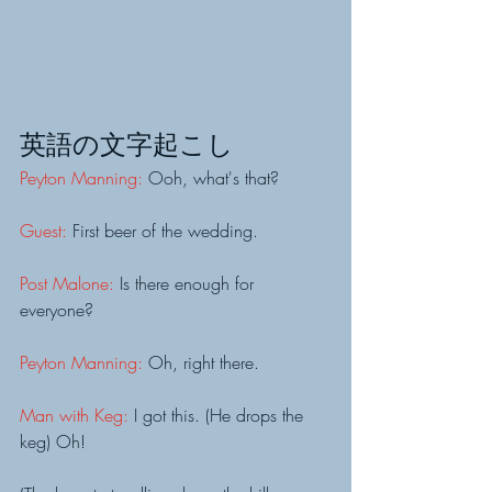
英語の文字起こし
Peyton Manning: 
Ooh, what's that?
Guest: 
First beer of the wedding.
Post Malone:
 Is there enough for 
everyone?
Peyton Manning: 
Oh, right there.
Man with Keg: 
I got this. (He drops the 
keg) Oh!