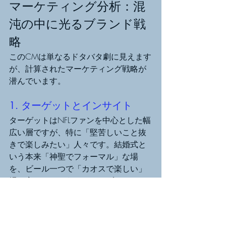
マーケティング分析：混
沌の中に光るブランド戦
略
このCMは単なるドタバタ劇に見えます
が、計算されたマーケティング戦略が
潜んでいます。
1. ターゲットとインサイト
ターゲットはNFLファンを中心とした幅
広い層ですが、特に「堅苦しいこと抜
きで楽しみたい」人々です。結婚式と
いう本来「神聖でフォーマル」な場
を、ビール一つで「カオスで楽しい」
場に変えてしまうことで、ブランドの
持つ「Easy to Enjoy（気楽に楽しも
う）」というコアバリューを表現して
います。視聴者には「美味しいビール