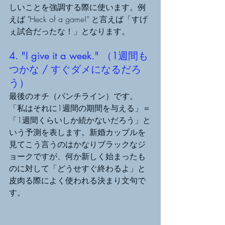
しいことを強調する際に使います。例
えば "Heck of a game!" と言えば「すげ
ぇ試合だったな！」となります。
4. "I give it a week." （1週間も
つかな / すぐダメになるだろ
う）
最後のオチ（パンチライン）です。
「私はそれに1週間の期間を与える」＝
「1週間くらいしか続かないだろう」と
いう予測を表します。新婚カップルを
見てこう言うのはかなりブラックなジ
ョークですが、何か新しく始まったも
のに対して「どうせすぐ終わるよ」と
皮肉る際によく使われる決まり文句で
す。