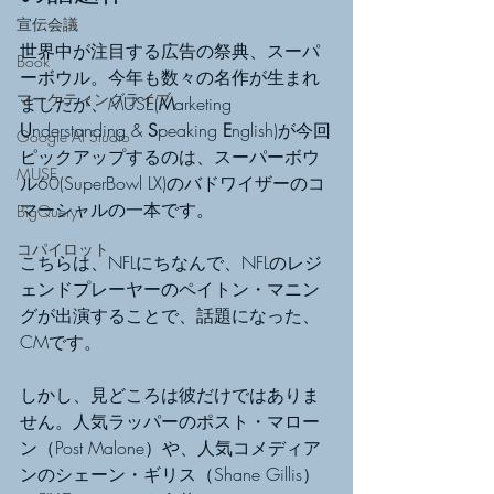
宣伝会議
世界中が注目する広告の祭典、スーパ
Book
ーボウル。今年も数々の名作が生まれ
マーケティングライブ
ましたが、MUSE(
M
arketing 
U
nderstanding & 
S
peaking 
E
nglish)が今回
Google AI Studio
ピックアップするのは、スーパーボウ
MUSE
ル60(SuperBowl LX)のバドワイザーのコ
マーシャルの一本です。
BigQuery
コパイロット
こちらは、NFLにちなんで、NFLのレジ
ェンドプレーヤーのペイトン・マニン
グが出演することで、話題になった、
CMです。
しかし、見どころは彼だけではありま
せん。人気ラッパーのポスト・マロー
ン（Post Malone）や、人気コメディア
ンのシェーン・ギリス（Shane Gillis）