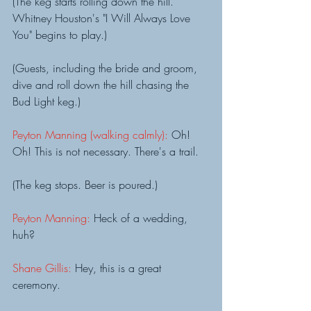
(The keg starts rolling down the hill. 
Whitney Houston's "I Will Always Love 
You" begins to play.)
(Guests, including the bride and groom, 
dive and roll down the hill chasing the 
Bud Light keg.)
Peyton Manning (walking calmly): 
Oh! 
Oh! This is not necessary. There's a trail.
(The keg stops. Beer is poured.)
Peyton Manning: 
Heck of a wedding, 
huh?
Shane Gillis: 
Hey, this is a great 
ceremony.