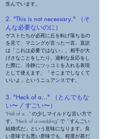
生んでいます。
2. "This is not necessary." （そ
んな必要ないのに）
ゲストたちが必死に丘を転げ落ちるの
を見て、マニングが言った一言。直訳
は「これは必要ではない」。相手が大
げさなことをしたり、過剰な反応をし
た際に、冷静にツッコミを入れる表現
として使えます。「そこまでしなくて
いいよ」というニュアンスです。
3. "Heck of a..." （とんでもな
い〜 / すごい〜）
"Hell of a..." の少しマイルドな言い方で
す。"Heck of a wedding" で「すんごい
結婚式だ」という意味になります。良
い意味でも悪い意味でも、程度が甚だ