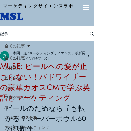
マーケティングサイエンスラボ
記事
全ての記事
本間 充/マーケティングサイエンスラボ所長
全ての記事
2月14日
読了時間: 5分
MUSE: ビールへの愛が止
人材教育
まらない！バドワイザー
ビジネス
の豪華カオスCMで学ぶ英
Data
語とマーケティング
プログラミング
ビールのためなら丘も転
AI
がる？スーパーボウル60
Webアクセス分析
の話題作
デジタルマーケティング