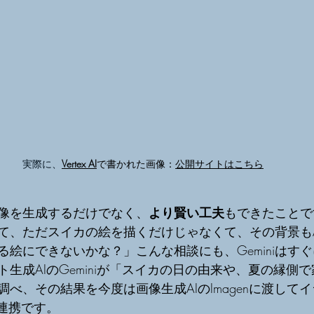
実際に、
Vertex AI
で書かれた画像：
公開サイトはこちら
像を生成するだけでなく、
より賢い工夫
もできたことで
て、ただスイカの絵を描くだけじゃなくて、その背景もA
る絵にできないかな？」こんな相談にも、Geminiはす
生成AIのGeminiが「スイカの日の由来や、夏の縁側
べ、その結果を今度は画像生成AIのImagenに渡して
の連携です。