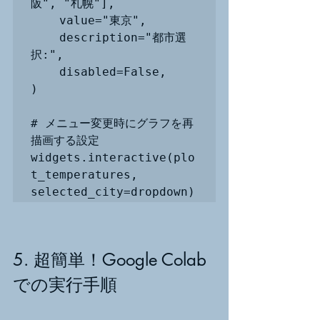
阪", "札幌"],

    value="東京",

    description="都市選
択:",

    disabled=False,

)

# メニュー変更時にグラフを再
描画する設定

widgets.interactive(plo
t_temperatures, 
selected_city=dropdown)
5. 超簡単！Google Colab
での実行手順