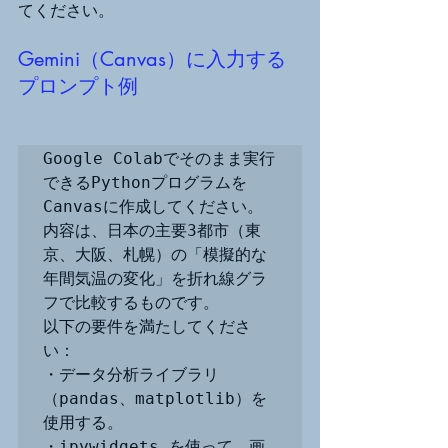
てください。
Gemini（Canvas）に入力する
プロンプト例
Google Colabでそのまま実行
できるPythonプログラムを
Canvasに作成してください。
内容は、日本の主要3都市（東
京、大阪、札幌）の「模擬的な
年間気温の変化」を折れ線グラ
フで比較するものです。

以下の要件を満たしてくださ
い：

・データ分析ライブラリ
（pandas、matplotlib）を
使用する。

・ipywidgets を使って、画