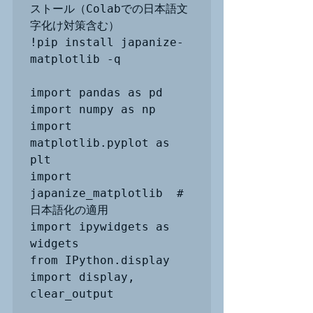
ストール（Colabでの日本語文
字化け対策含む）

!pip install japanize-
matplotlib -q

import pandas as pd

import numpy as np

import 
matplotlib.pyplot as 
plt

import 
japanize_matplotlib  # 
日本語化の適用

import ipywidgets as 
widgets

from IPython.display 
import display, 
clear_output
