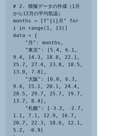
# 2. 模擬データの作成（1月
から12月の平均気温）

months = [f"{i}月" for 
i in range(1, 13)]

data = {

    "月": months,

    "東京": [5.4, 6.1, 
9.4, 14.3, 18.8, 22.1, 
25.7, 27.4, 23.8, 18.5, 
13.0, 7.8],

    "大阪": [6.0, 6.3, 
9.4, 15.1, 20.1, 24.4, 
28.5, 29.7, 25.7, 19.7, 
13.7, 8.4],

    "札幌": [-3.2, -2.7, 
1.1, 7.1, 12.9, 16.7, 
20.7, 22.3, 18.6, 12.1, 
5.2, -0.9]
