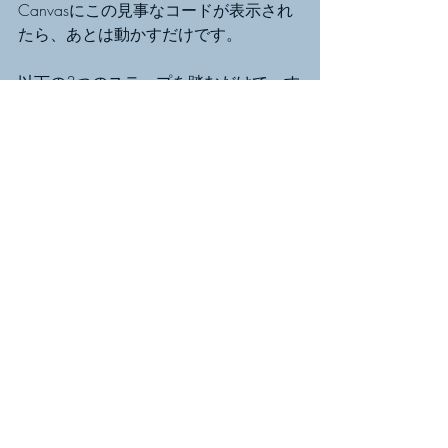
Canvasにこの見事なコードが表示され
たら、あとは動かすだけです。
以下の3つのステップを踏むだけで、す
ぐにプログラムを実行できます。
ステップ1：Colabへエクスポ
ート
Canvasの右上にある「Google Colabで
開く」または「エクスポート」のアイ
コンをクリックします。
ステップ2：自動でタブが開く
あなたのGoogleドライブ内に、新しい
Colabノートブック（.ipynb）が自動生
成され、ブラウザの別タブで開きま