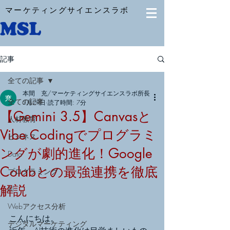
マーケティングサイエンスラボ
記事
全ての記事
本間 充/マーケティングサイエンスラボ所長
全ての記事
5月29日
読了時間: 7分
【Gemini 3.5】Canvasと
人材教育
Vibe Codingでプログラミ
ビジネス
ングが劇的進化！Google
Data
Colabとの最強連携を徹底
プログラミング
解説
AI
Webアクセス分析
こんにちは。
デジタルマーケティング