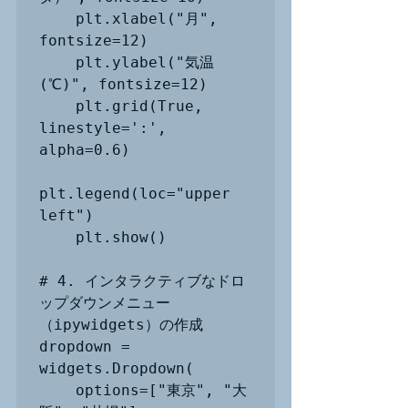
    plt.xlabel("月", 
fontsize=12)

    plt.ylabel("気温 
(℃)", fontsize=12)

    plt.grid(True, 
linestyle=':', 
alpha=0.6)

plt.legend(loc="upper 
left")

    plt.show()

# 4. インタラクティブなドロ
ップダウンメニュー
（ipywidgets）の作成

dropdown = 
widgets.Dropdown(

    options=["東京", "大