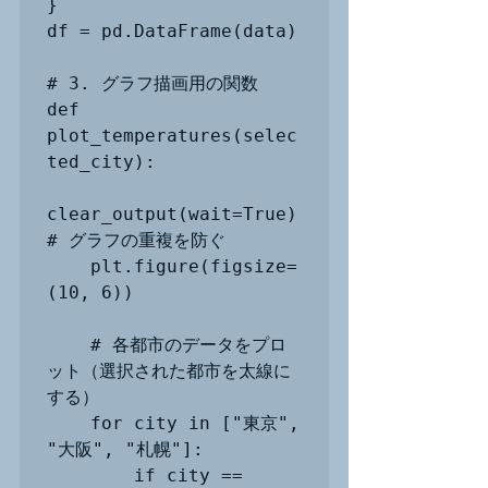
}

df = pd.DataFrame(data)

# 3. グラフ描画用の関数

def 
plot_temperatures(selec
ted_city):

clear_output(wait=True) 
# グラフの重複を防ぐ

    plt.figure(figsize=
(10, 6))

    # 各都市のデータをプロ
ット（選択された都市を太線に
する）

    for city in ["東京", 
"大阪", "札幌"]:

        if city == 