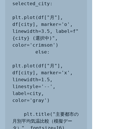
selected_city:

plt.plot(df["月"], 
df[city], marker='o', 
linewidth=3.5, label=f"
{city} (選択中)", 
color='crimson')

        else:

plt.plot(df["月"], 
df[city], marker='x', 
linewidth=1.5, 
linestyle='--', 
label=city, 
color='gray')

    plt.title("主要都市の
月別平均気温比較（模擬デー
タ）", fontsize=16)
