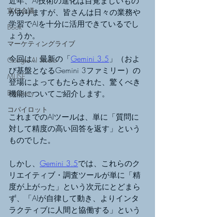
近年、AI技術の進化は目覚ましいもの
宣伝会議
がありますが、皆さんは日々の業務や
学習でAIを十分に活用できているでし
Book
ょうか。
マーケティングライブ
今回は、最新の「
Gemini 3.5
」（およ
Google AI Studio
び基盤となるGemini 3ファミリー）の
MUSE
登場によってもたらされた、驚くべき
BigQuery
機能についてご紹介します。
コパイロット
これまでのAIツールは、単に「質問に
対して精度の高い回答を返す」という
ものでした。
しかし、
Gemini 3.5
では、これらのク
リエイティブ・調査ツールが単に「精
度が上がった」という次元にとどまら
ず、「AIが自律して動き、よりインタ
ラクティブに人間と協働する」という