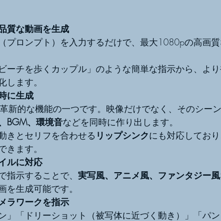
品質な動画を生成
（プロンプト）を入力するだけで、最大1080pの高画
ビーチを歩くカップル」のような簡単な指示から、より
化します。
時に生成
最も革新的な機能の一つです。映像だけでなく、そのシー
、BGM、環境音
などを同時に作り出します。
動きとセリフを合わせる
リップシンク
にも対応しており
できます。
イルに対応
で指示することで、
実写風、アニメ風、ファンタジー風
画を生成可能です。
メラワークを指示
ン」「ドリーショット（被写体に近づく動き）」「パン