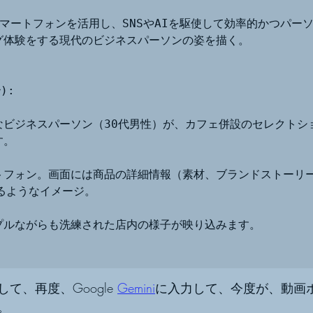
マートフォンを活用し、SNSやAIを駆使して効率的かつパー
グ体験をする現代のビジネスパーソンの姿を描く。

:

なビジネスパーソン（30代男性）が、カフェ併設のセレクトシ
。

トフォン。画面には商品の詳細情報（素材、ブランドストーリ
るようなイメージ。

プルながらも洗練された店内の様子が映り込みます。

て、再度、Google 
Gemini
に入力して、今度が、動画
。