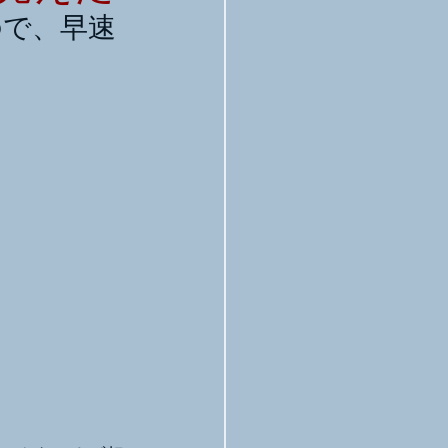
たので、早速
。