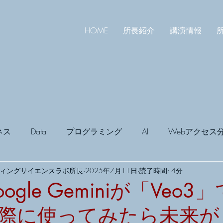
HOME
所長紹介
講演情報
所
ネス
Data
プログラミング
AI
Webアクセス
ティングサイエンスラボ所長
2025年7月11日
読了時間: 4分
宣伝会議
Book
マーケティングライブ
Google AI S
gle Geminiが「Veo3
際に使ってみたら未来が