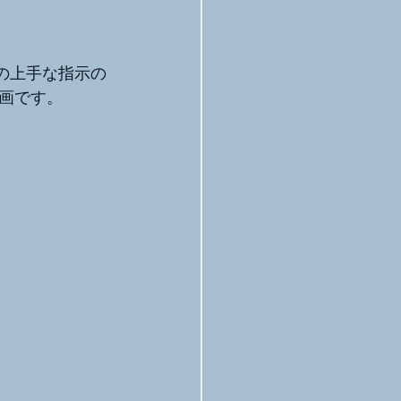
への上手な指示の
画です。