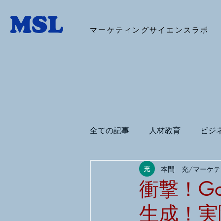
マーケティングサイエンスラボ
全ての記事
人材教育
ビジ
本間 充/マーケ
デジタルマーケティング
衝撃！Goo
生成！実
BigQuery
コパイロット