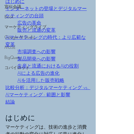
はじめに
宣伝会議
インターネットの登場とデジタルマー
ケティングの台頭
Book
広告の革命
マーケティングライブ
販売と流通の変革
AIマーケティングの時代：より広範な
Google AI Studio
変革
MUSE
市場調査への影響
BigQuery
製品開発への影響
生産と流通におけるAIの役割
コパイロット
AIによる広告の進化
AIを活用した販売戦略
比較分析：デジタルマーケティング vs. 
AIマーケティング - 範囲と影響
結論
はじめに
マーケティングは、技術の進歩と消費