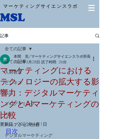
マーケティングサイエンスラボ
記事
全ての記事
本間 充/マーケティングサイエンスラボ所長
全ての記事
2025年3月28日
読了時間: 26分
マーケティングにおける
人材教育
テクノロジーの拡大する影
ビジネス
響力：デジタルマーケティ
Data
ングとAIマーケティングの
プログラミング
比較
AI
更新日：
2025年4月1日
Webアクセス分析
目次
デジタルマーケティング